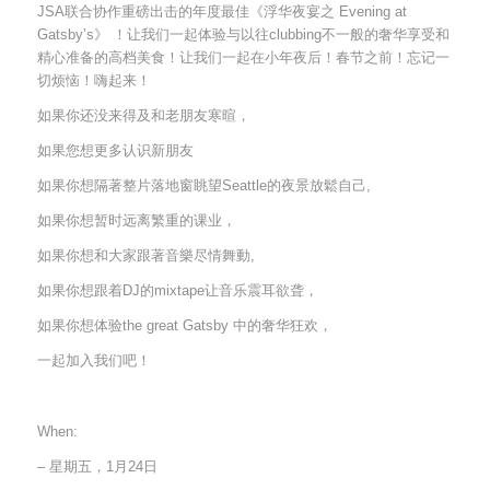
JSA联合协作重磅出击的年度最佳《浮华夜宴之 Evening at
Gatsby’s》 ！让我们一起体验与以往clubbing不一般的奢华享受和
精心准备的高档美食！让我们一起在小年夜后！春节之前！忘记一
切烦恼！嗨起来！
如果你还没来得及和老朋友寒暄，
如果您想更多认识新朋友
如果你想隔著整片落地窗眺望Seattle的夜景放鬆自己,
如果你想暂时远离繁重的课业，
如果你想和大家跟著音樂尽情舞動,
如果你想跟着DJ的mixtape让音乐震耳欲聋，
如果你想体验the great Gatsby 中的奢华狂欢，
一起加入我们吧！
When:
– 星期五，1月24日