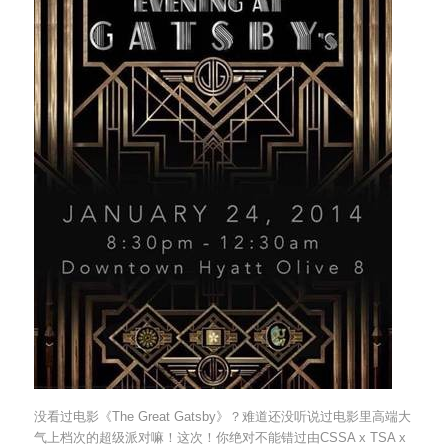
没看过电影《The Great Gatsby》？难道还没听说过电影里高端大
气上档次的超级派对嘛！这次！你绝对不能错过由CSSA x TSA x