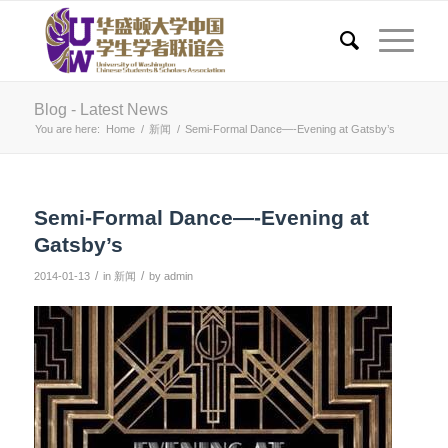
Blog - Latest News
You are here:
Home
/
新闻
/
Semi-Formal Dance—-Evening at Gatsby’s
Semi-Formal Dance—-Evening at
Gatsby’s
/
/
2014-01-13
in
新闻
by
admin